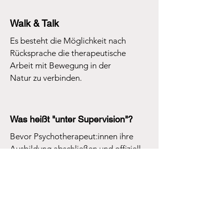
Walk & Talk
Es besteht die Möglichkeit nach
Rücksprache die therapeutische
Arbeit mit Bewegung in der
Natur zu verbinden.
Was heißt "unter Supervision"?
Bevor Psychotherapeut:innen ihre
Ausbildung abschließen und offiziell
ins Register eingetragen werden,
arbeiten sie bereits verpflichtend mit
Klient:innen zusammen. Für diese
therapeutische Tätigkeit verfügen sie
über eine anerkannte Befähigung und